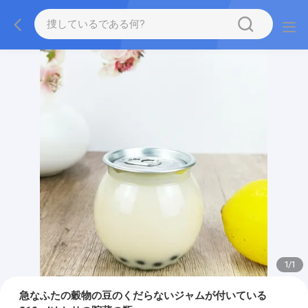
1
/
1
急なふたの穀物の豆のくだらないジャムが付いている