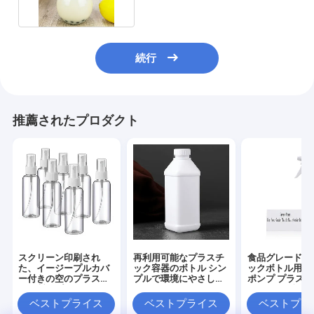
続行
推薦されたプロダクト
スクリーン印刷され
再利用可能なプラスチ
食品グレードプ
た、イージープルカバ
ック容器のボトル シン
ックボトル用ス
ー付きの空のプラスチ
プルで環境にやさしい
ポンプ プラス
ック製スプレーボトル
保管
器ボトルと説明
ベストプライス
ベストプライス
ベストプラ