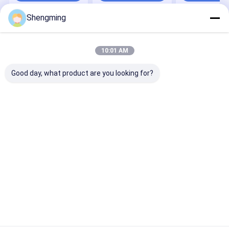
Shengming
Desktop Site
ホーム
企業情報
お問い合わせ
Privacy Policy
地図
10:01 AM
品質
プラスティック容器のびん
中国工場.Copyright © 2026
Zhangzhou Shengming Industry And Trade Co., Ltd.. All Rights
Good day, what product are you looking for?
Reserved.
家
プロダクト
私達について