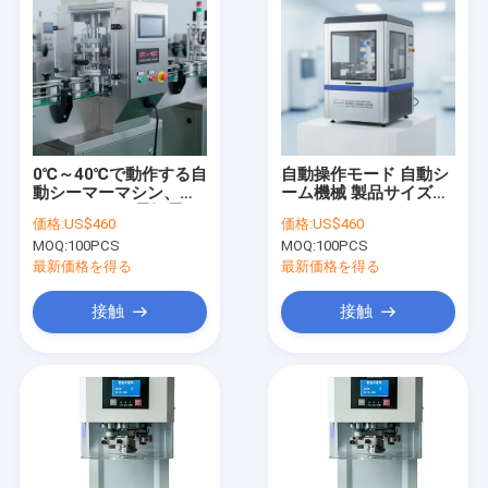
0℃～40℃で動作する自
自動操作モード 自動シ
動シーマーマシン、
ーム機械 製品サイズ
110V 220Vの電気電
200360550mm シーム
価格:
US$460
価格:
US$460
圧、精密なシーリング
シールプロセスに適し
MOQ:
100PCS
MOQ:
100PCS
作業に最適化
ている
最新価格を得る
最新価格を得る
接触
接触
家
プロダクト
私達について