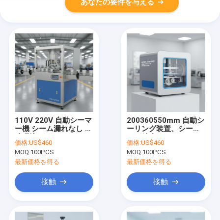
あなたの要件を与える
110V 220V 自動シーマ
200360550mm 自動シ
ー機 シーム漏れなし 製
ーリング装置、シーミ
造環境でのシームレス
ング精度±0.1mm、パ
価格:
US$460
価格:
US$460
包装に最適化
ッケージングプロセス
MOQ:
100PCS
MOQ:
100PCS
の効率化のために設計
最新価格を得る
最新価格を得る
接触
接触