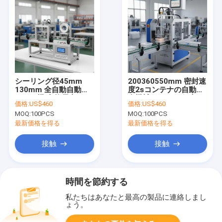
シーリング径45mm
200360550mm 密封速
130mm 全自動自動シ
度2sコンテナの自動結
ーマー機 定格電力
合機械 コンテナ組立ラ
価格:
US$460
価格:
US$460
0.14KW パッケージラ
インでのパフォーマン
MOQ:
100PCS
MOQ:
100PCS
イン統合に適していま
スを提供
す
最新価格を得る
最新価格を得る
接触
接触
時間を節約する
私たちはあなたと最高の製品に連絡しまし
ょう。