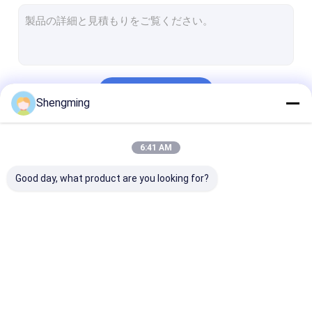
ねじ帽子の瓶
プラスチック プルトップ
使い捨て可能な飲むびん
続行
自動Seamer機械
Shengming
ペットびんのプレフォーム
私たちのカテゴリー
6:41 AM
Good day, what product are you looking for?
プラスティック容器の
空の容器のびん
ペット プラス
びん
ん