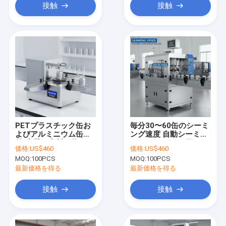
接触
接触
PETプラスチック缶お
毎分30〜60缶のシーミ
よびアルミニウム缶を2
ング速度 自動シーミン
秒/容器で密封可能な
グマシン シーム漏れな
価格:
US$460
価格:
US$460
31kg自動シーマーマシ
し 耐久性のあるシーム
MOQ:
100PCS
MOQ:
100PCS
ン
シーリングシステム
最新価格を得る
最新価格を得る
接触
接触