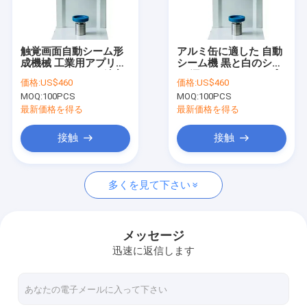
工場旅行
品質管理
触覚画面自動シーム形
アルミ缶に適した 自動
成機械 工業用アプリケ
シーム機 黒と白のシー
私達に連絡しなさい
ーションにおける精密
ム 漏れがない PET プ
価格:
US$460
価格:
US$460
シーム密封と生産プロ
ラスチック缶 互換性 耐
MOQ:
100PCS
MOQ:
100PCS
セス
久性
ニュース
最新価格を得る
最新価格を得る
場合
接触
接触
多くを見て下さい
プラスティック容器のびん
空の容器のびん
メッセージ
迅速に返信します
ペット プラスチックびん
食糧貯蔵の缶