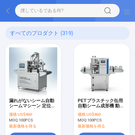
すべてのプロダクト
(319)
漏れがないシーム自動
PETプラスチック缶用
シームマシーン 定位電
自動シーム成形機 動作
源 0.14KW 完全自動操
温度 0℃～40℃ アルミ
価格:
US$460
価格:
US$460
作 シームシール精度の
ニウム缶のシームシー
MOQ:
100PCS
MOQ:
100PCS
ために設計
リング用
最新価格を得る
最新価格を得る